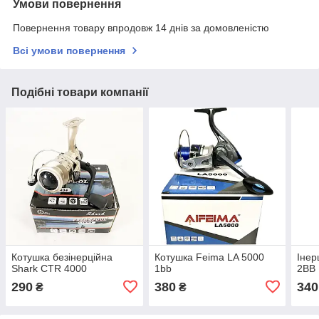
Умови повернення
Повернення товару впродовж 14 днів за домовленістю
Всі умови повернення
Подібні товари компанії
Котушка безінерційна
Котушка Feima LA 5000
Інер
Shark CTR 4000
1bb
2BB
290
380
340
₴
₴