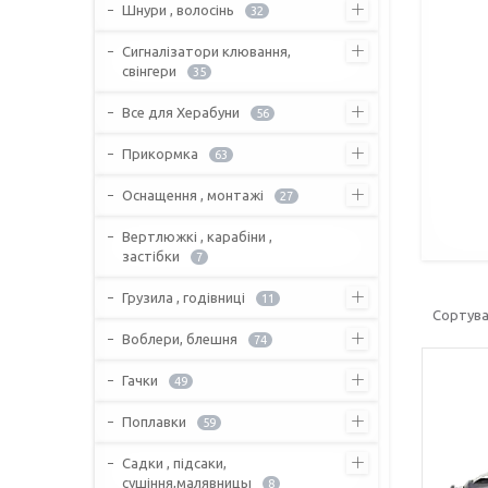
Шнури , волосінь
32
Сигналізатори клювання,
свінгери
35
Все для Херабуни
56
Прикормка
63
Оснащення , монтажі
27
Вертлюжкі , карабіни ,
застібки
7
Грузила , годівниці
11
Воблери, блешня
74
Гачки
49
Поплавки
59
Садки , підсаки,
сушіння,малявницы
8