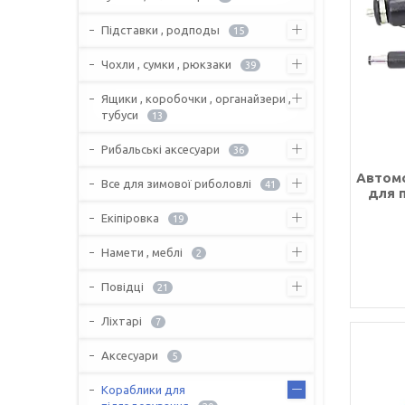
Підставки , родподы
15
Чохли , сумки , рюкзаки
39
Ящики , коробочки , органайзери ,
тубуси
13
Рибальські аксесуари
36
Автомо
Все для зимової риболовлі
41
для 
Екіпіровка
19
Намети , меблі
2
Повідці
21
Ліхтарі
7
Аксесуари
5
Кораблики для