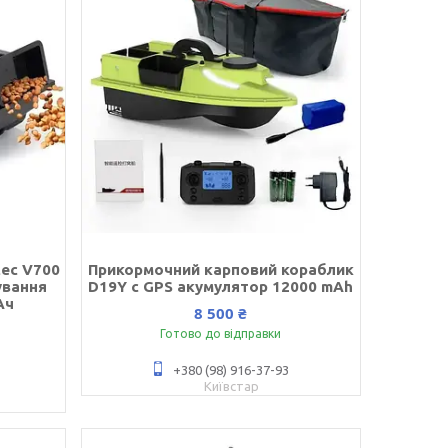
tec V700
Прикормочний карповий кораблик
ування
D19Y с GPS акумулятор 12000 mAh
Ач
8 500 ₴
Готово до відправки
+380 (98) 916-37-93
Київстар