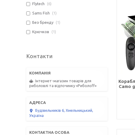
Flytech
6
Sams Fish
1
Без бренду
1
Крючков
1
Контакти
Корабл
Інтернет-магазин товарів для
риболовлі та відпочинку «Риболоff»
Camo g
Будівельників 6, Хмельницький,
Україна