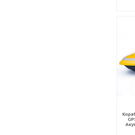
Кораб
GP
Аку