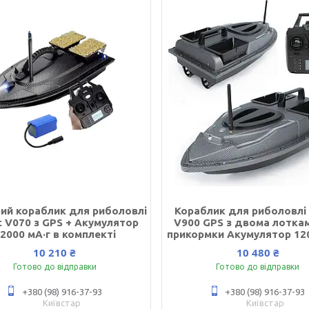
ий кораблик для риболовлі
Кораблик для риболовлі 
c V070 з GPS + Акумулятор
V900 GPS з двома лотка
2000 мА·г в комплекті
прикормки Акумулятор 12
10 210 ₴
10 480 ₴
Готово до відправки
Готово до відправки
+380 (98) 916-37-93
+380 (98) 916-37-93
Київстар
Київстар