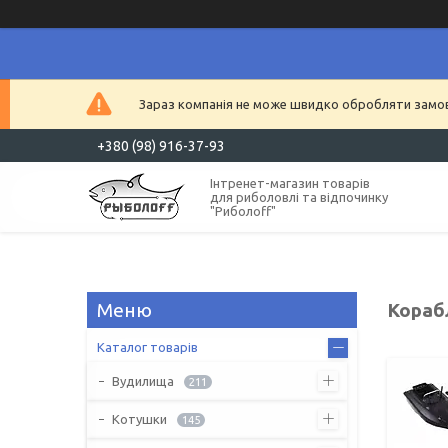
Зараз компанія не може швидко обробляти замовл
+380 (98) 916-37-93
Інтренет-магазин товарів
для риболовлі та відпочинку
"Риболоff"
Кораб
Каталог товарів
Вудилища
211
Котушки
145