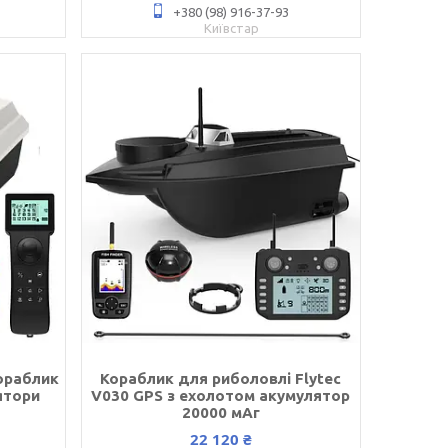
+380 (98) 916-37-93
Київстар
ораблик
Кораблик для риболовлі Flytec
ятори
V030 GPS з ехолотом акумулятор
20000 мАг
22 120 ₴