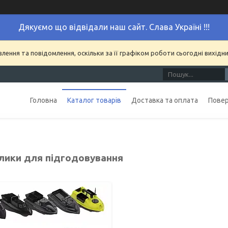
Дякуємо що відвідали наш сайт. Слава Україні !!!
ення та повідомлення, оскільки за її графіком роботи сьогодні вихідн
Головна
Каталог товарів
Доставка та оплата
Повер
лики для підгодовування