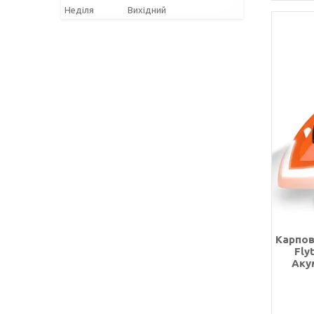
Неділя
Вихідний
Карпов
Fly
Аку