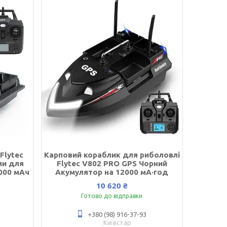
Flytec
Карповий кораблик для риболовлі
ми для
Flytec V802 PRO GPS Чорний
000 мАч
Акумулятор на 12000 мА·год
10 620 ₴
Готово до відправки
+380 (98) 916-37-93
Київстар