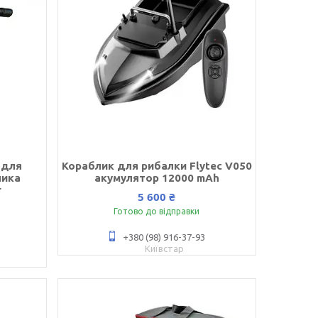
 для
Кораблик для рибалки Flytec V050
лика
акумулятор 12000 mAh
г
5 600 ₴
Готово до відправки
+380 (98) 916-37-93
Київстар