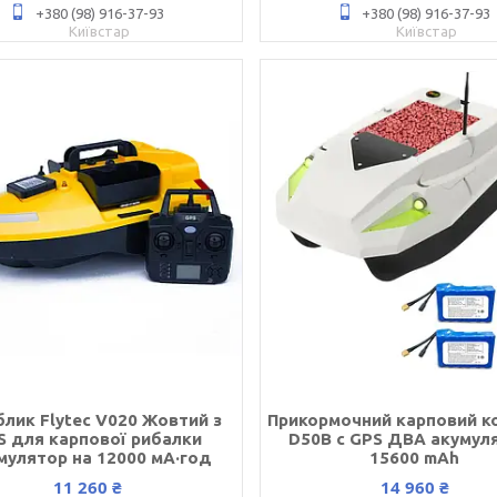
+380 (98) 916-37-93
+380 (98) 916-37-93
Київстар
Київстар
лик Flytec V020 Жовтий з
Прикормочний карповий к
S для карпової рибалки
D50B с GPS ДВА акумул
мулятор на 12000 мА·год
15600 mAh
11 260 ₴
14 960 ₴