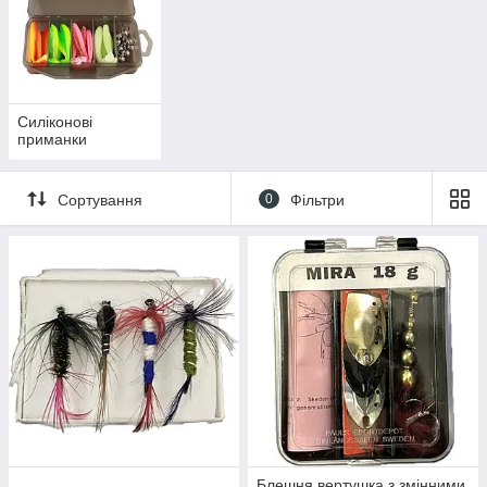
Силіконові
приманки
Сортування
0
Фільтри
Блешня вертушка з змінними