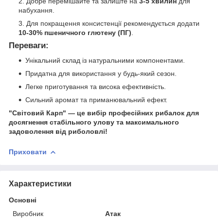
Добре перемішайте та залиште на
3-5 хвилин
для
набухання.
Для покращення консистенції рекомендується додати
10-30% пшеничного глютену (ПГ)
.
Переваги:
Унікальний склад із натуральними компонентами.
Придатна для використання у будь-який сезон.
Легке приготування та висока ефективність.
Сильний аромат та приманювальний ефект.
"Світовий Карп" — це вибір професійних рибалок для
досягнення стабільного улову та максимального
задоволення від риболовлі!
Приховати
Характеристики
Основні
Виробник
Атак