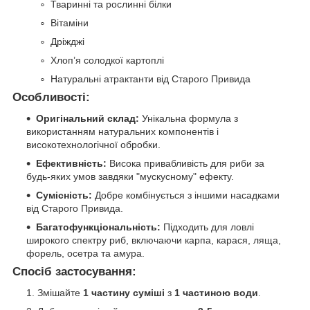
Тваринні та рослинні білки
Вітаміни
Дріжджі
Хлоп’я солодкої картоплі
Натуральні атрактанти від Старого Привида
Особливості:
Оригінальний склад:
Унікальна формула з
використанням натуральних компонентів і
високотехнологічної обробки.
Ефективність:
Висока привабливість для риби за
будь-яких умов завдяки "мускусному" ефекту.
Сумісність:
Добре комбінується з іншими насадками
від Старого Привида.
Багатофункціональність:
Підходить для ловлі
широкого спектру риб, включаючи карпа, карася, ляща,
форель, осетра та амура.
Спосіб застосування:
Змішайте
1 частину суміші
з
1 частиною води
.