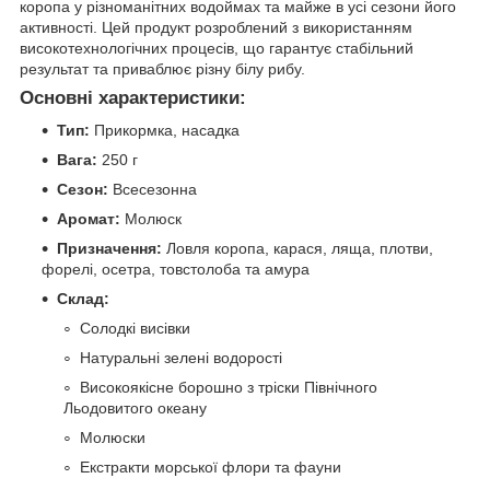
коропа у різноманітних водоймах та майже в усі сезони його
активності. Цей продукт розроблений з використанням
високотехнологічних процесів, що гарантує стабільний
результат та приваблює різну білу рибу.
Основні характеристики:
Тип:
Прикормка, насадка
Вага:
250 г
Сезон:
Всесезонна
Аромат:
Молюск
Призначення:
Ловля коропа, карася, ляща, плотви,
форелі, осетра, товстолоба та амура
Склад:
Солодкі висівки
Натуральні зелені водорості
Високоякісне борошно з тріски Північного
Льодовитого океану
Молюски
Екстракти морської флори та фауни