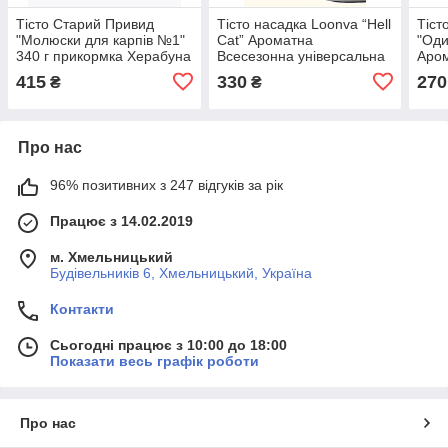
Тісто Старий Привид
Тісто насадка Loonva “Hell
Тіст
"Молюски для карпів №1"
Cat” Ароматна
"Оди
340 г прикормка Херабуна
Всесезонна універсальна
Аром
300 г прикормка Херабуна
прик
415
330
270
₴
₴
Про нас
96% позитивних з 247 відгуків за рік
Працює з 14.02.2019
м. Хмельницький
Будівельників 6, Хмельницький, Україна
Контакти
Сьогодні працює з 10:00 до 18:00
Показати весь графік роботи
Про нас