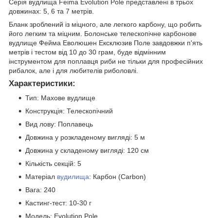
Серія вудлища Feima Evolution Pole представлені в трьох
довжинах: 5, 6 та 7 метрів.
Бланк зроблений із міцного, але легкого карбону, що робить
його легким та міцним. Болонське телескопічне карбонове
вудлище Фейма Еволюшен Ексклюзив Поле завдовжки п'ять
метрів і тестом від 10 до 30 грам, буде відмінним
інструментом для поплавця риби не тільки для професійних
рибалок, але і для любителів риболовлі.
Характеристики:
Тип: Махове вудлище
Конструкція: Телескопічний
Вид лову: Поплавець
Довжина у розкладеному вигляді: 5 м
Довжина у складеному вигляді: 120 см
Кількість секцій: 5
Матеріал
вудилища
: Карбон (Carbon)
Вага: 240
Кастинг-тест: 10-30 г
Модель: Evolution Pole