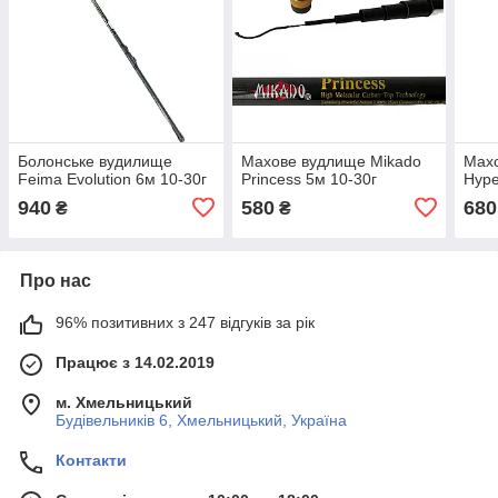
Болонське вудилище
Махове вудлище Mikado
Мах
Feima Evolution 6м 10-30г
Princess 5м 10-30г
Hype
940
580
680
₴
₴
Про нас
96% позитивних з 247 відгуків за рік
Працює з 14.02.2019
м. Хмельницький
Будівельників 6, Хмельницький, Україна
Контакти