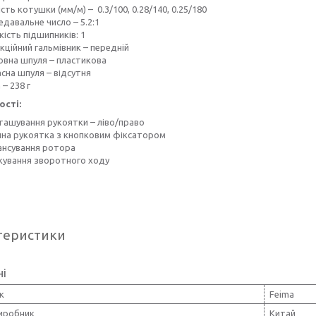
сть котушки (мм/м) – 0.3/100, 0.28/140, 0.25/180
давальне число – 5.2:1
кість підшипників: 1
кційний гальмівник – передній
овна шпуля – пластикова
сна шпуля – відсутня
 – 238 г
сті:
ташування рукоятки – ліво/право
чна рукоятка з кнопковим фіксатором
ансування ротора
кування зворотного ходу
теристики
ні
к
Feima
виробник
Китай