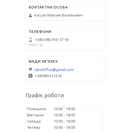
Кассап Максим Васильович
+380 (98) 916-37-93
Київстар
ryboloffua@gmail.com
+380985412516
Графік роботи
Понеділок
10:00
18:00
Вівторок
10:00
18:00
Середа
10:00
18:00
Четвер
10:00
18:00