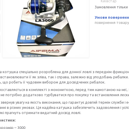
Київстар
Замовлення тільки
повернення товару
а котушка спеціально розроблена для донної ловлі з переднім фрикціон
встановлювати її як зліва, так і справа, залежно від уподобань рибалки.
ь, що робить її чудовим вибором для досвідчених рибалок.
оставляється в комплекті з монониткою, перед тим намотаною на неї, з
не потрібно додатково турбуватися про покупку та встановлення лески
звернув увагу на якість виконання, що гарантує довгий термін служби і
нні в різних умовах. Ця надійна катушка забезпечить задоволення і успіх
які прагнуть отримати видатний досвід ловлі.
ристики:
орозмір – 3000