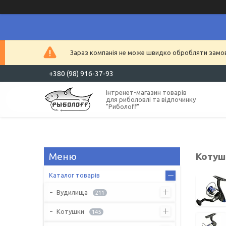
Зараз компанія не може швидко обробляти замовл
+380 (98) 916-37-93
Інтренет-магазин товарів
для риболовлі та відпочинку
"Риболоff"
Котушк
Каталог товарів
Вудилища
211
Котушки
145