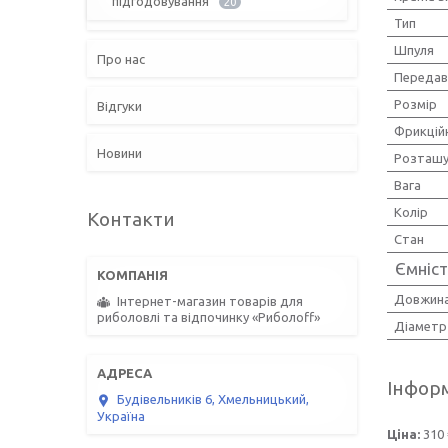
підгодовування
20
Тип
Шпуля
Про нас
Передав
Розмір
Відгуки
Фрикцій
Новини
Розташу
Вага
Колір
Контакти
Стан
Ємніст
Довжина
Інтернет-магазин товарів для
риболовлі та відпочинку «Риболоff»
Діаметр 
Інформ
Будівельників 6, Хмельницький,
Україна
Ціна:
310 