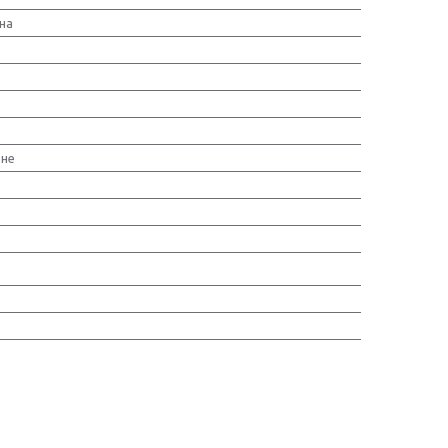
на
ьне