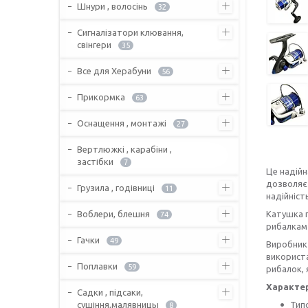
Шнури , волосінь
32
Сигналізатори клювання,
свінгери
35
Все для Херабуни
56
Прикормка
63
Оснащення , монтажі
27
Вертлюжкі , карабіни ,
застібки
7
Це надійн
дозволяє 
Грузила , годівниці
11
надійніст
Воблери, блешня
Катушка п
74
рибалкам 
Гачки
49
Виробник 
використа
Поплавки
59
рибалок, 
Характе
Садки , підсаки,
сушіння,малявницы
Тип
8