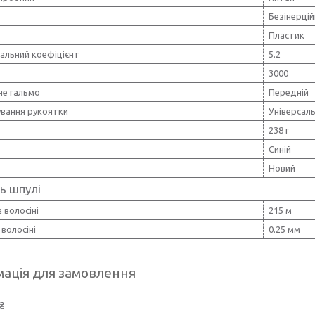
Безінерцій
Пластик
альний коефіцієнт
5.2
3000
не гальмо
Передній
вання рукоятки
Універсал
238 г
Синій
Новий
ь шпулі
 волосіні
215 м
волосіні
0.25 мм
ація для замовлення
₴