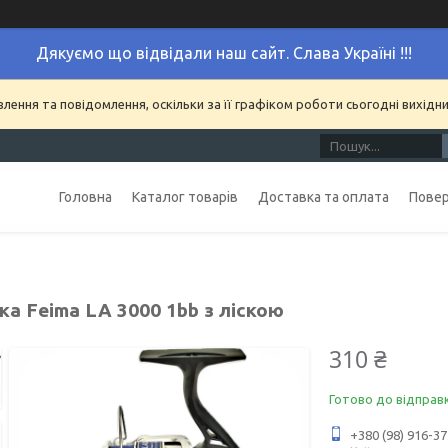
Дякуємо що відвідали наш сайт. Слава Україні !!!
ення та повідомлення, оскільки за її графіком роботи сьогодні вихідн
Головна
Каталог товарів
Доставка та оплата
Повер
а Feima LA 3000 1bb з ліскою
310 ₴
Готово до відправ
+380 (98) 916-37