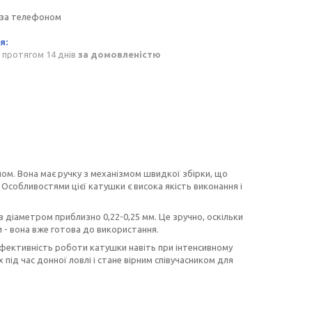
 за телефоном
 протягом 14 днів
за домовленістю
ом. Вона має ручку з механізмом швидкої збірки, що
 Особливостями цієї катушки є висока якість виконання і
 діаметром приблизно 0,22-0,25 мм. Це зручно, оскільки
 - вона вже готова до використання.
 ефективність роботи катушки навіть при інтенсивному
 під час донної ловлі і стане вірним співучасником для