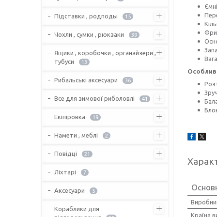
Ємні
Пере
Підставки , родподы
15
Кіль
Фри
Чохли , сумки , рюкзаки
39
Осн
Запа
Ящики , коробочки , органайзери ,
Вага
тубуси
13
Особливо
Рибальські аксесуари
36
Роз
Зру
Все для зимової риболовлі
41
Бал
Бло
Екіпіровка
19
Намети , меблі
2
Повідці
21
Харак
Ліхтарі
7
Основ
Аксесуари
5
Виробни
Кораблики для
Країна 