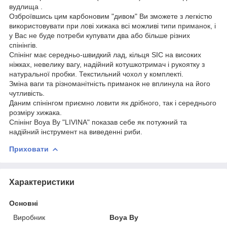
вудлища .
Озброївшись цим карбоновим "дивом" Ви зможете з легкістю
використовувати при лові хижака всі можливі типи приманок, і
у Вас не буде потреби купувати два або більше різних
спінінгів.
Спінінг має середньо-швидкий лад, кільця SIC на високих
ніжках, невелику вагу, надійний котушкотримач і рукоятку з
натуральної пробки. Текстильний чохол у комплекті.
Зміна ваги та різноманітність приманок не вплинула на його
чутливість.
Даним спінінгом приємно ловити як дрібного, так і середнього
розміру хижака.
Спінінг Boya By "LIVINA" показав себе як потужний та
надійний інструмент на виведенні риби.
Приховати
Характеристики
Основні
Виробник
Boya By