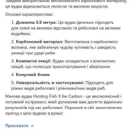
Завдяки використанню високоякісного карбонового матеріалу,
ця вудка відзначається легкістю та високою міцністю.
Основні характеристики:
Довжина 3.6 метра:
Ця вудка ідеально підходить
для ловлі на великих відстанях та риболовлі на великих
водоймах.
Карбоновий матеріал:
Виготовлена з карбонового
волокна, яке забезпечує чудову чутливість і швидкість
реакції при ударі риби.
Компактні секції:
Вудка складається з компактних
секцій, що полегшує транспортування і зберігання.
Конусний бланк
Універсальність в застосуванні:
Підходить для
різних видів риболовлі і різноманітних видів риб.
Махова вудка Hunting Fish 3.6м Carbon - це високоякісний і
потужний інструмент, який допоможе вам досягти відмінних
результатів під час риболовлі. Пориньте в світ захоплюючих
пригод з цією вудкою в руках!
Приховати