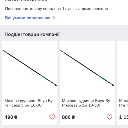
Повернення товару впродовж 14 днів за домовленістю
Всі умови повернення
Подібні товари компанії
Махове вудлище Boya By
Махове вудлище Boya By
Мах
Princess 3.6м 10-30г
Princess 6.3м 10-30г
Prem
490
800
1 1
₴
₴