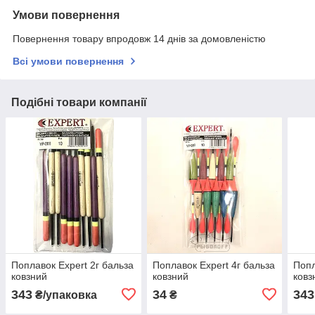
Умови повернення
Повернення товару впродовж 14 днів за домовленістю
Всі умови повернення
Подібні товари компанії
Поплавок Expert 2г бальза
Поплавок Expert 4г бальза
Попл
ковзний
ковзний
ковз
343
34
343
₴/упаковка
₴