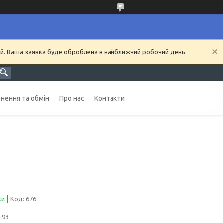
ий. Ваша заявка буде оброблена в найближчий робочий день.
нення та обмін
Про нас
Контакти
ки
Код:
676
-93