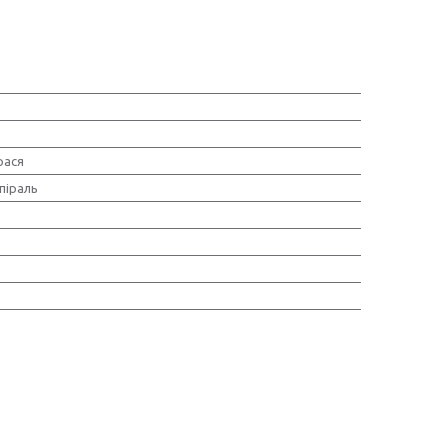
рася
піраль