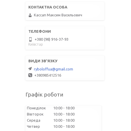
Кассап Максим Васильович
+380 (98) 916-37-93
Київстар
ryboloffua@gmail.com
+380985412516
Графік роботи
Понеділок
10:00
18:00
Вівторок
10:00
18:00
Середа
10:00
18:00
Четвер
10:00
18:00