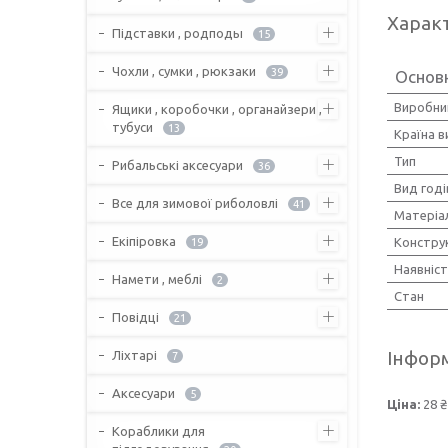
Харак
Підставки , родподы
15
Чохли , сумки , рюкзаки
39
Основн
Виробни
Ящики , коробочки , органайзери ,
тубуси
13
Країна 
Тип
Рибальські аксесуари
36
Вид годі
Все для зимової риболовлі
41
Матеріа
Екіпіровка
Констру
19
Наявніст
Намети , меблі
2
Стан
Повідці
21
Інформ
Ліхтарі
7
Аксесуари
5
Ціна:
28 ₴
Кораблики для