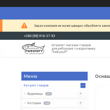
Зараз компанія не може швидко обробляти замовл
+380 (98) 916-37-93
Інтренет-магазин товарів
для риболовлі та відпочинку
"Риболоff"
Оснащ
Каталог товарів
Вудилища
211
Котушки
145