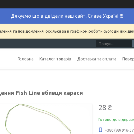
Дякуємо що відвідали наш сайт. Слава Україні !!!
ення та повідомлення, оскільки за її графіком роботи сьогодні вихідн
Головна
Каталог товарів
Доставка та оплата
Повер
ення Fish Line вбивця карася
28 ₴
Готово до відправ
+380 (98) 916-37