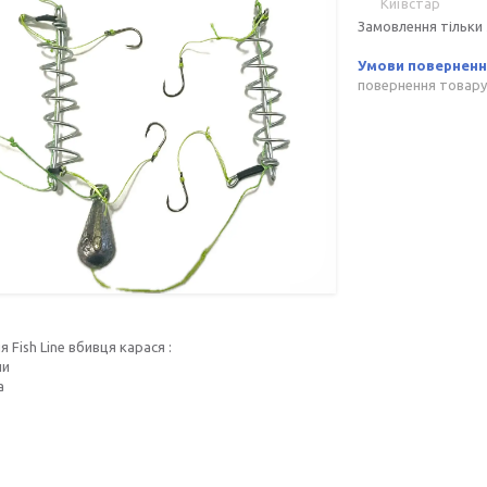
Київстар
Замовлення тільки
повернення товару
 Fish Line вбивця карася :
ни
а