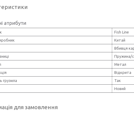
теристики
і атрибути
к
Fish Line
виробник
Китай
Вбивця ка
вниці
Пружина/с
л
Метал
кція
Відкрита
ь грузила
Так
Новий
ація для замовлення