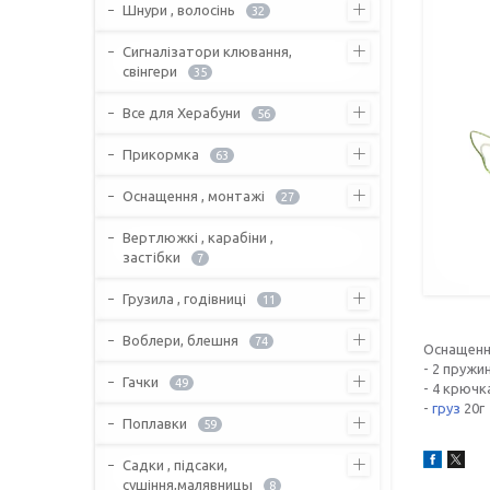
Шнури , волосінь
32
Сигналізатори клювання,
свінгери
35
Все для Херабуни
56
Прикормка
63
Оснащення , монтажі
27
Вертлюжкі , карабіни ,
застібки
7
Грузила , годівниці
11
Воблери, блешня
74
Оснащення
- 2 пружи
Гачки
49
- 4 крючк
-
груз
20г
Поплавки
59
Садки , підсаки,
сушіння,малявницы
8