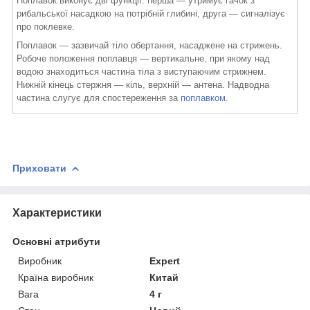
Поплавок виконує дві функції: перша — утримує гачок з
рибальської насадкою на потрібній глибині, друга — сигналізує
про поклевке.
Поплавок — зазвичай тіло обертання, насаджене на стрижень.
Робоче положення поплавця — вертикальне, при якому над
водою знаходиться частина тіла з виступаючим стрижнем.
Нижній кінець стержня — кіль, верхній — антена. Надводна
частина слугує для спостереження за
поплавком
.
Приховати
Характеристики
Основні атрибути
Виробник
Expert
Країна виробник
Китай
Вага
4 г