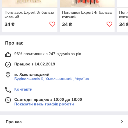
Поплавок Expert 3г бальза
Поплавок Expert 4г бальза
Попл
ковзний
ковзний
ковз
34
34
34
₴
₴
Про нас
96% позитивних з 247 відгуків за рік
Працює з 14.02.2019
м. Хмельницький
Будівельників 6, Хмельницький, Україна
Контакти
Сьогодні працює з 10:00 до 18:00
Показати весь графік роботи
Про нас